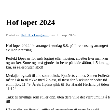
Hof løpet 2024
Postet av
Hof IL - Langrenn
den
11. sep 2024
Hof løpet 2024 ble arrangert søndag 8.8, på Idrettensdag arrangert
av Hof idrettslag.
Perfekt løpevær for rask løping eller mosjon, alt etter hva man kan
og ønsker. Store og små gjorde sitt beste på både 400m, 1.5 km og 
km, så sølespruten stod!
Medaljer og saft til alle som deltok. Fjorårets vinner, Simen Follerås
måtte i år ta til takke med 2.plass, til tross for 6 sekunder bedre tid
enn i fjor: 11:49. Årets 1.plass gikk til Tor Harald Herland på tiden
11:12!
Takk til frivillige som stiller opp, uten dere ville det vært umulig å f
til!
Håper alle, og flere til, stiller på startstreken til neste år også!