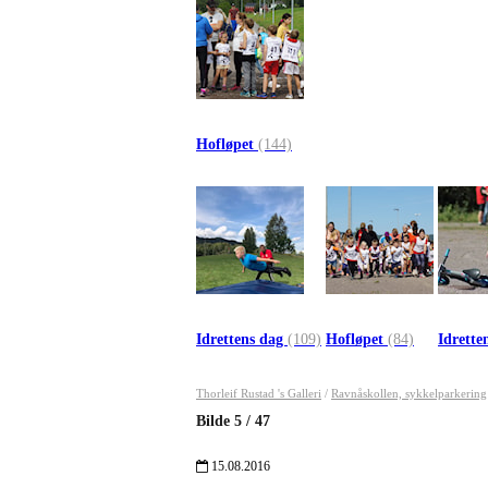
Hofløpet
(144)
Idrettens dag
(109)
Hofløpet
(84)
Idrette
Thorleif Rustad 's Galleri
/
Ravnåskollen, sykkelparkering
Bilde
5
/
47
15.08.2016