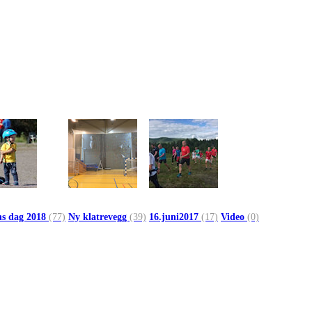
ns dag 2018
(77)
Ny klatrevegg
(39)
16.juni2017
(17)
Video
(0)