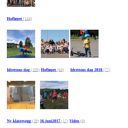
Hofløpet
(144)
Idrettens dag
(109)
Hofløpet
(84)
Idrettens dag 2018
(77)
Ny klatrevegg
(39)
16.juni2017
(17)
Video
(0)