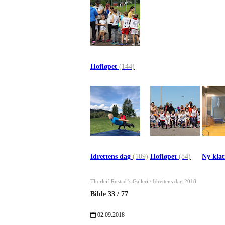
Hofløpet
(144)
Idrettens dag
(109)
Hofløpet
(84)
Ny kla
Thorleif Rustad 's Galleri
/
Idrettens dag 2018
Bilde
33
/
77
02.09.2018