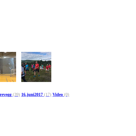
trevegg
(39)
16.juni2017
(17)
Video
(0)