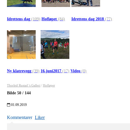
Idrettens dag
(109)
Hofløpet
(84)
Idrettens dag 2018
(77)
Ny klatrevegg
(39)
16.juni2017
(17)
Video
(0)
Thorleif Rustad 's Galleri
/
Hofløpet
Bilde
50
/
144
01.09.2019
Kommentarer
Liker