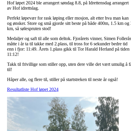
Hof løpet 2024 ble arrangert søndag 8.8, på Idrettensdag arrangert
av Hof idrettslag.
Perfekt løpevær for rask løping eller mosjon, alt etter hva man kan
og ønsker. Store og små gjorde sitt beste på både 400m, 1.5 km og 
km, så sølespruten stod!
Medaljer og saft til alle som deltok. Fjorårets vinner, Simen Follerås
måtte i år ta til takke med 2.plass, til tross for 6 sekunder bedre tid
enn i fjor: 11:49. Årets 1.plass gikk til Tor Harald Herland på tiden
11:12!
Takk til frivillige som stiller opp, uten dere ville det vært umulig å f
til!
Håper alle, og flere til, stiller på startstreken til neste år også!
Resultatliste Hof løpet 2024