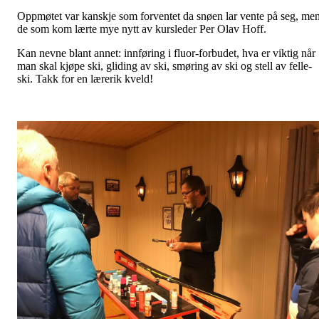
Oppmøtet var kanskje som forventet da snøen lar vente på seg, me
de som kom lærte mye nytt av kursleder Per Olav Hoff.
Kan nevne blant annet: innføring i fluor-forbudet, hva er viktig når
man skal kjøpe ski, gliding av ski, smøring av ski og stell av felle-
ski. Takk for en lærerik kveld!