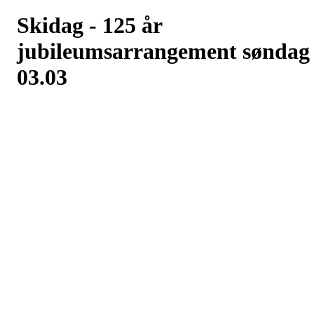
Skidag - 125 år
jubileumsarrangement søndag
03.03
Postet av
Hof IL - Langrenn
den
28. feb 2024
I år feirer Hof Idrettslag 125 år! I den anledning så arrangerer Hopp
og Langrennsgruppa en gratis skidag. Arrangementet finner sted v
løypene og hoppbakken ved Hof Skole.
Det vil her bli muligheter for å gå på langrenn, diverse skilek
aktiviteter og hoppe i bakkene.
Møt opp med langrennsutstyr. Hoppski passer vanlige skistøvler fo
de som ønsker å prøve de. Ta med hjelm dersom du har. De som
ikke har utstyr kan låne gratis på
Bua Holmestrand
. Noen ski,
støvler og staver er også mulig å låne på stedet.
Det vil bli servert pølser, saft og kaffe.
Velkommen til en aktiv dag ute!