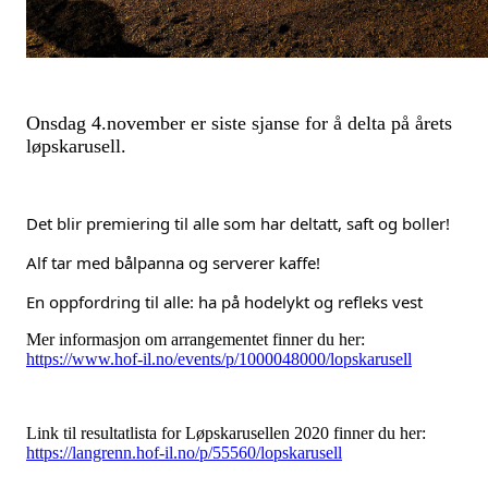
Onsdag 4.november er siste sjanse for å delta på årets
løpskarusell.
Det blir premiering til alle som har deltatt, saft og boller! 
Alf tar med bålpanna og serverer kaffe! 
En oppfordring til alle: ha på hodelykt og refleks vest
Mer informasjon om arrangementet finner du her:
https://www.hof-il.no/events/p/1000048000/lopskarusell
Link til resultatlista for Løpskarusellen 2020 finner du her:
https://langrenn.hof-il.no/p/55560/lopskarusell