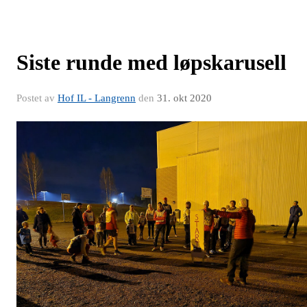
Siste runde med løpskarusell
Postet av
Hof IL - Langrenn
den
31. okt 2020