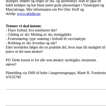
skisliper, smører og selger av ski- og sportsutsyr. Han er også en
habil turløper og har blant annet gode plasseringer i Vasaloppet og
Marcialonga. Mer informasjon om Per Olav Hoff og
skislip:
www.skislip.no
Temaer vi skal innom:
- Fluor forbud, hva innebærer det?
- Gliding av ski: Metting av ski, hurtigglider.
- Festesmøring: type smøring i forhold til vær/snøtype
- Rubbing av ski: hvordan og når?
Etter teoridelen følger det en praktisk del, hvor man får mulighet til
prøve ut det man ønsker!
PS! Dette kurset er for alle som ønsker: turskigåer, mosjonist,
utøver!
Påmelding via SMS til leder i langrennsgruppa, Marte R. Furuheim
47635790