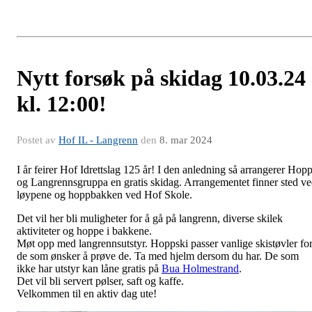
Nytt forsøk på skidag 10.03.24
kl. 12:00!
Postet av
Hof IL - Langrenn
den
8. mar 2024
I år feirer Hof Idrettslag 125 år! I den anledning så arrangerer Hopp
og Langrennsgruppa en gratis skidag. Arrangementet finner sted v
løypene og hoppbakken ved Hof Skole.
Det vil her bli muligheter for å gå på langrenn, diverse skilek
aktiviteter og hoppe i bakkene.
Møt opp med langrennsutstyr. Hoppski passer vanlige skistøvler fo
de som ønsker å prøve de. Ta med hjelm dersom du har. De som
ikke har utstyr kan låne gratis på
Bua Holmestrand
.
Det vil bli servert pølser, saft og kaffe.
Velkommen til en aktiv dag ute!