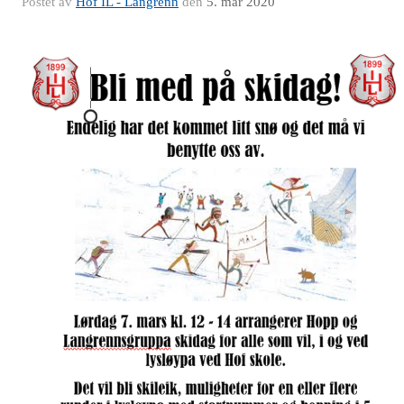
Postet av
Hof IL - Langrenn
den
5. mar 2020