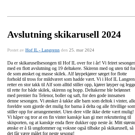
Avslutning skikarusell 2024
Postet av
Hof IL - Langrenn
den
25. mar 2024
Da er skikarusellsesongen til Hof IL over for i år! Vi feiret sesonge
med en flott avslutning og 19 deltakere. Skirenn med og uten tid fo
de som ønsket og masse skilek. Alf løypekjører sørget for flotte
forhold til tross for mildværet som hadde vært. Vi i Hof IL Langre
retter en stor takk til Alf som alltid stiller opp, kjører løyper og legg
til rette for både skilek, skirenn og hopp. Deltakerne ble belønnet
med premier fra Telenor, boller og saft, for den gode
innsatsen
denne sesongen. Vi ønsker å takke alle barn som deltok i vinter, all
foreldre som gjorde det mulig for barna å delta og alle frivillige so
stiller opp for arrangementet. Uten dere ville ikke dette vært mulig!
Vi håper og tror at en fin vinter kanskje kan gi mer rekruttering til
skisporten, og at kanskje enda flere dukker opp neste år. Mitt størst
ønske er å få ungdommer og voksne også tilbake på skikarusell, så
det får være målet for neste sesong!